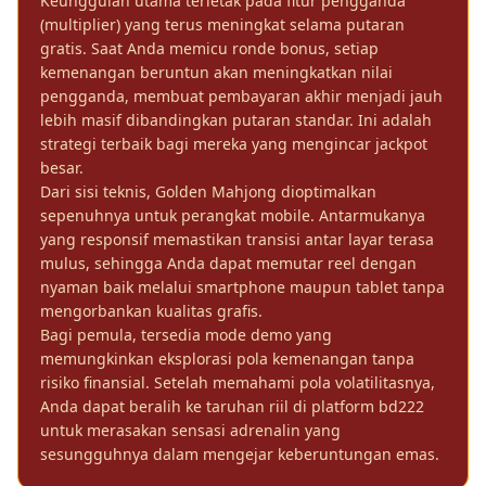
Keunggulan utama terletak pada fitur pengganda
(multiplier) yang terus meningkat selama putaran
gratis. Saat Anda memicu ronde bonus, setiap
kemenangan beruntun akan meningkatkan nilai
pengganda, membuat pembayaran akhir menjadi jauh
lebih masif dibandingkan putaran standar. Ini adalah
strategi terbaik bagi mereka yang mengincar jackpot
besar.
Dari sisi teknis, Golden Mahjong dioptimalkan
sepenuhnya untuk perangkat mobile. Antarmukanya
yang responsif memastikan transisi antar layar terasa
mulus, sehingga Anda dapat memutar reel dengan
nyaman baik melalui smartphone maupun tablet tanpa
mengorbankan kualitas grafis.
Bagi pemula, tersedia mode demo yang
memungkinkan eksplorasi pola kemenangan tanpa
risiko finansial. Setelah memahami pola volatilitasnya,
Anda dapat beralih ke taruhan riil di platform bd222
untuk merasakan sensasi adrenalin yang
sesungguhnya dalam mengejar keberuntungan emas.