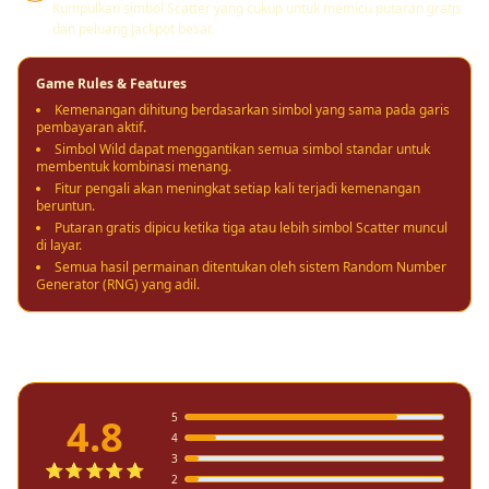
Kumpulkan simbol Scatter yang cukup untuk memicu putaran gratis
dan peluang jackpot besar.
Game Rules & Features
Kemenangan dihitung berdasarkan simbol yang sama pada garis
pembayaran aktif.
Simbol Wild dapat menggantikan semua simbol standar untuk
membentuk kombinasi menang.
Fitur pengali akan meningkat setiap kali terjadi kemenangan
beruntun.
Putaran gratis dipicu ketika tiga atau lebih simbol Scatter muncul
di layar.
Semua hasil permainan ditentukan oleh sistem Random Number
Generator (RNG) yang adil.
5
4.8
4
3
⭐⭐⭐⭐⭐
2