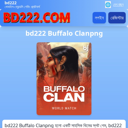
bd222
🌐
দেশ বাছুন
মোবাইল-ফ্রেন্ডলি গেমিং প্ল্যাটফর্ম
লগইন
রেজিস্টার
bd222 Buffalo Clanpng
bd222 Buffalo Clanpng হলো একটি সাহসিক থিমের স্লট গেম, bd222